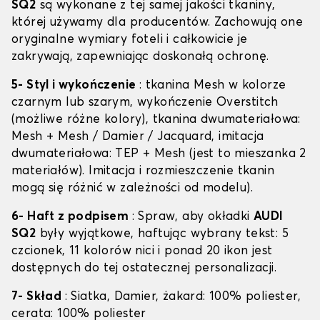
SQ2
są wykonane z tej samej jakości tkaniny,
której używamy dla producentów. Zachowują one
oryginalne wymiary foteli i całkowicie je
zakrywają, zapewniając doskonałą ochronę.
5- Styl i wykończenie
: tkanina Mesh w kolorze
czarnym lub szarym, wykończenie Overstitch
(możliwe różne kolory), tkanina dwumateriałowa:
Mesh + Mesh / Damier / Jacquard, imitacja
dwumateriałowa: TEP + Mesh (jest to mieszanka 2
materiałów). Imitacja i rozmieszczenie tkanin
mogą się różnić w zależności od modelu).
6- Haft z podpisem
: Spraw, aby okładki
AUDI
SQ2
były wyjątkowe, haftując wybrany tekst: 5
czcionek, 11 kolorów nici i ponad 20 ikon jest
dostępnych do tej ostatecznej personalizacji.
7- Skład
: Siatka, Damier, żakard: 100% poliester,
cerata: 100% poliester