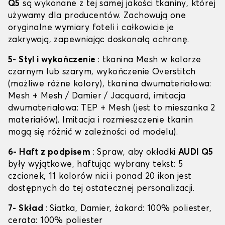
Q5
są wykonane z tej samej jakości tkaniny, której
używamy dla producentów. Zachowują one
oryginalne wymiary foteli i całkowicie je
zakrywają, zapewniając doskonałą ochronę.
5- Styl i wykończenie
: tkanina Mesh w kolorze
czarnym lub szarym, wykończenie Overstitch
(możliwe różne kolory), tkanina dwumateriałowa:
Mesh + Mesh / Damier / Jacquard, imitacja
dwumateriałowa: TEP + Mesh (jest to mieszanka 2
materiałów). Imitacja i rozmieszczenie tkanin
mogą się różnić w zależności od modelu).
6- Haft z podpisem
: Spraw, aby okładki
AUDI Q5
były wyjątkowe, haftując wybrany tekst: 5
czcionek, 11 kolorów nici i ponad 20 ikon jest
dostępnych do tej ostatecznej personalizacji.
7- Skład
: Siatka, Damier, żakard: 100% poliester,
cerata: 100% poliester