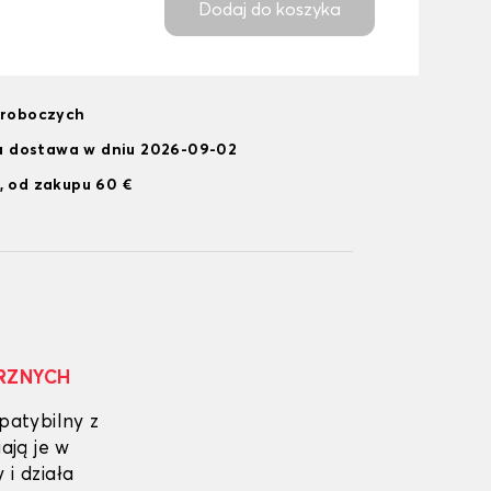
Dodaj do koszyka
i roboczych
 dostawa w dniu 2026-09-02
, od zakupu 60 €
RZNYCH
patybilny z
ją je w
i działa