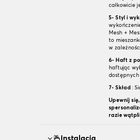
całkowicie 
5- Styl i w
wykończenie
Mesh + Mesh
to mieszanka
w zależnośc
6- Haft z 
haftując wyb
dostępnych d
7- Skład
: S
Upewnij się
spersonaliz
razie wątpl
Instalacja