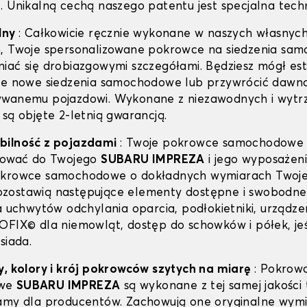
. Unikalną cechą naszego patentu jest specjalna techn
lny
: Całkowicie ręcznie wykonane w naszych własnyc
h, Twoje spersonalizowane pokrowce na siedzenia sa
iać się drobiazgowymi szczegółami. Będziesz mógł est
je nowe siedzenia samochodowe lub przywrócić dawną
ywanemu pojazdowi. Wykonane z niezawodnych i wytr
 są objęte 2-letnią gwarancją.
bilność z pojazdami
: Twoje pokrowce samochodowe
asować do Twojego
SUBARU IMPREZA
i jego wyposażeni
okrowce samochodowe o dokładnych wymiarach Twoj
zostawią następujące elementy dostępne i swobodne 
la uchwytów odchylania oparcia, podłokietniki, urządze
OFIX© dla niemowląt, dostęp do schowków i półek, jeś
siada.
y, kolory i krój pokrowców szytych na miarę
: Pokrow
owe
SUBARU IMPREZA
są wykonane z tej samej jakości 
amy dla producentów. Zachowują one oryginalne wymiar