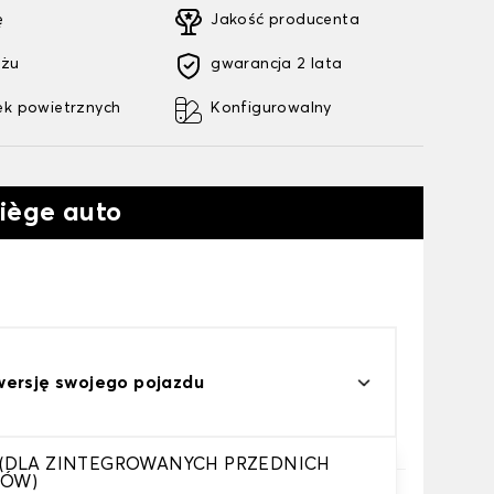
ę
Jakość producenta
ażu
gwarancja 2 lata
k powietrznych
Konfigurowalny
siège auto
wersję swojego pojazdu
 (DLA ZINTEGROWANYCH PRZEDNICH
KÓW)