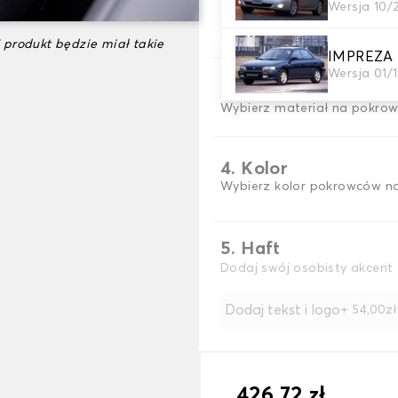
Wersja 10/
2. Wybór gry
wybierz pokrowce na siedzen
 produkt będzie miał takie
IMPREZA
Wersja 01/
3. Materiał
Wybierz materiał na pokrow
4. Kolor
Wybierz kolor pokrowców na
5. Haft
Dodaj swój osobisty akcent 
Dodaj tekst i logo
+ 54,00zł
426,72 zł