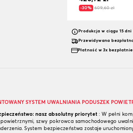
-30%
609,60 zł
Produkcja w ciągu 15 dn
Przewidywana bezpłatna
Płatność w 3x bezpłatnie
NTOWANY SYSTEM UWALNIANIA PODUSZEK POWIET
zpieczeństwo: nasz absolutny priorytet
: W pełni kom
 powietrznymi, szwy pokrowca samochodowego uwalnia
derzenia. System bezpieczeństwa zostaje uruchomiony 