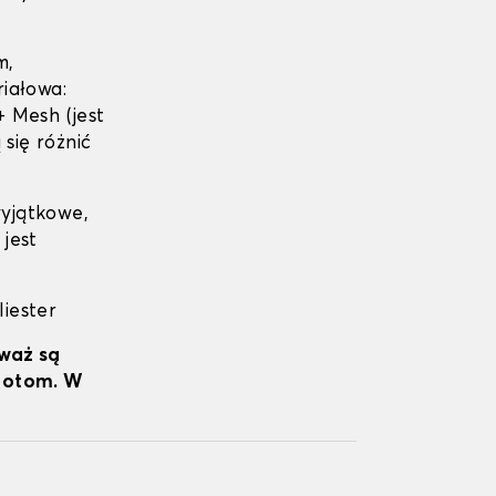
m,
iałowa:
 Mesh (jest
się różnić
yjątkowe,
 jest
liester
eważ są
wrotom. W