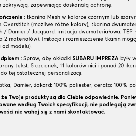
je zakrywają, zapewniając doskonałą ochronę.
ykończenie
: tkanina Mesh w kolorze czarnym lub szary
 Overstitch (możliwe różne kolory), tkanina dwumater
 / Damier / Jacquard, imitacja dwumateriałowa: TEP +
 2 materiałów). Imitacja i rozmieszczenie tkanin mogą 
i od modelu).
podpisem
: Spraw, aby okładki
SUBARU IMPREZA
były w
rany tekst: 5 czcionek, 11 kolorów nici i ponad 20 ikon
o tej ostatecznej personalizacji.
iatka, Damier, żakard: 100% poliester, cerata: 100% po
, że Twoje produkty są dla Ciebie odpowiednie. Poni
owane według Twoich specyfikacji, nie podlegają z
iwości nie wahaj się z nami skontaktować.