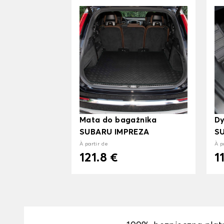
Mata do bagażnika
D
SUBARU IMPREZA
S
À partir de
À p
121.8 €
1