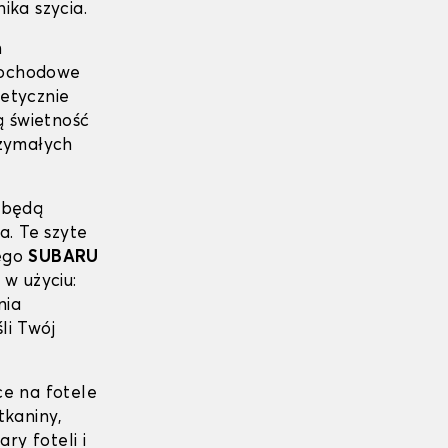
ika szycia.
h
mochodowe
etycznie
 świetność
zymałych
 będą
a. Te szyte
ego
SUBARU
w użyciu:
nia
li Twój
ce na fotele
tkaniny,
y foteli i