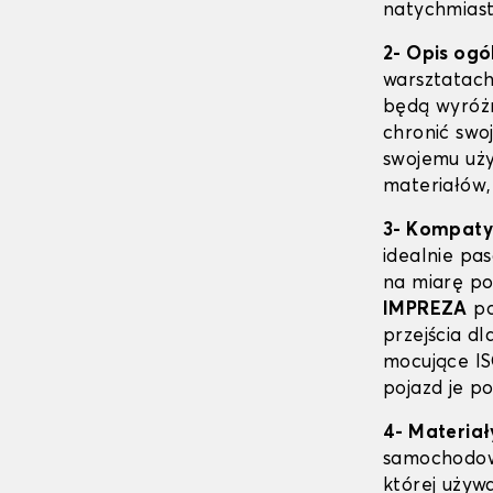
natychmiast
2- Opis ogó
warsztatac
będą wyróżn
chronić swo
swojemu uż
materiałów,
3- Kompaty
idealnie p
na miarę p
IMPREZA
po
przejścia d
mocujące IS
pojazd je po
4- Materiał
samochod
której używ