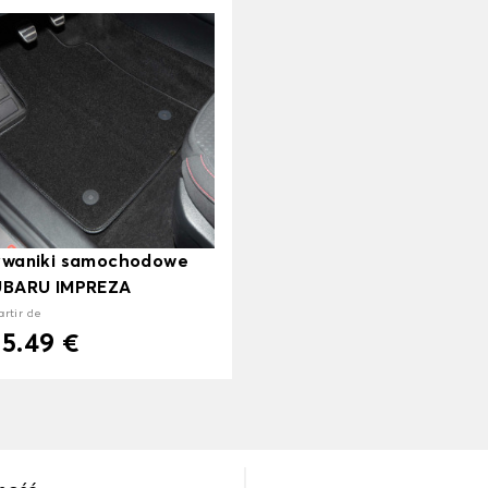
ywaniki samochodowe
UBARU IMPREZA
artir de
15.49 €