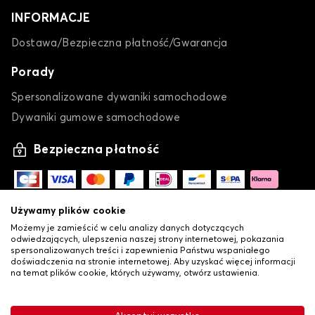
INFORMACJE
Dostawa/Bezpieczna płatność/Gwarancja
Porady
Spersonalizowane dywaniki samochodowe
Dywaniki gumowe samochodowe
Bezpieczna płatność
Używamy plików cookie
Możemy je zamieścić w celu analizy danych dotyczących
odwiedzających, ulepszenia naszej strony internetowej, pokazania
spersonalizowanych treści i zapewnienia Państwu wspaniałego
doświadczenia na stronie internetowej. Aby uzyskać więcej informacji
na temat plików cookie, których używamy, otwórz ustawienia.
-
•
© Copyright 2026 Lovauto
Ogólne warunki sprzedaży