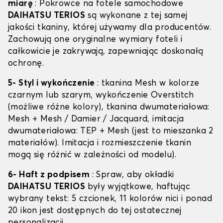
miarę
: Pokrowce na fotele samochodowe
DAIHATSU TERIOS
są wykonane z tej samej
jakości tkaniny, której używamy dla producentów.
Zachowują one oryginalne wymiary foteli i
całkowicie je zakrywają, zapewniając doskonałą
ochronę.
5- Styl i wykończenie
: tkanina Mesh w kolorze
czarnym lub szarym, wykończenie Overstitch
(możliwe różne kolory), tkanina dwumateriałowa:
Mesh + Mesh / Damier / Jacquard, imitacja
dwumateriałowa: TEP + Mesh (jest to mieszanka 2
materiałów). Imitacja i rozmieszczenie tkanin
mogą się różnić w zależności od modelu).
6- Haft z podpisem
: Spraw, aby okładki
DAIHATSU TERIOS
były wyjątkowe, haftując
wybrany tekst: 5 czcionek, 11 kolorów nici i ponad
20 ikon jest dostępnych do tej ostatecznej
personalizacji.