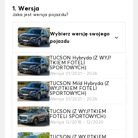
1. Wersja
Jaka jest wersja pojazdu?
Wybierz wersję swojego
pojazdu
TUCSON Hybryda (Z WYJ?
TKIEM FOTELI
SPORTOWYCH)
2. Wybór gry
Wersja 01/2021 - 2026
wybierz pokrowce na siedzenia, których
TUCSON Mild Hybryda (Z
potrzebujesz
WYJ?TKIEM FOTELI
SPORTOWYCH)
Wersja 01/2021 - 2026
3. Materiał
Wybierz materiał na pokrowce.
TUCSON (Z WYJ?TKIEM
FOTELI SPORTOWYCH)
Wersja 12/2018 - 12/2020
TUCSON (Z WYJ?TKIEM