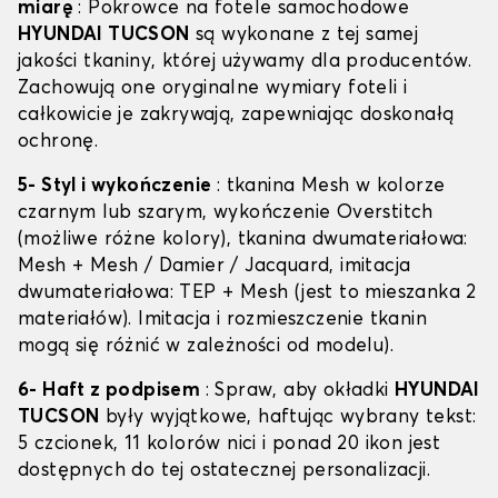
miarę
: Pokrowce na fotele samochodowe
HYUNDAI TUCSON
są wykonane z tej samej
jakości tkaniny, której używamy dla producentów.
Zachowują one oryginalne wymiary foteli i
całkowicie je zakrywają, zapewniając doskonałą
ochronę.
5- Styl i wykończenie
: tkanina Mesh w kolorze
czarnym lub szarym, wykończenie Overstitch
(możliwe różne kolory), tkanina dwumateriałowa:
Mesh + Mesh / Damier / Jacquard, imitacja
dwumateriałowa: TEP + Mesh (jest to mieszanka 2
materiałów). Imitacja i rozmieszczenie tkanin
mogą się różnić w zależności od modelu).
6- Haft z podpisem
: Spraw, aby okładki
HYUNDAI
TUCSON
były wyjątkowe, haftując wybrany tekst:
5 czcionek, 11 kolorów nici i ponad 20 ikon jest
dostępnych do tej ostatecznej personalizacji.