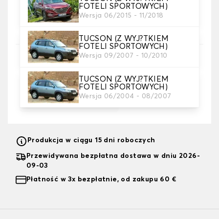
FOTELI SPORTOWYCH)
4. Kolor
Wersja 06/2015 - 11/2018
Wybierz kolor pokrowców na siedzenia.
TUCSON (Z WYJ?TKIEM
FOTELI SPORTOWYCH)
Wersja 09/2007 - 10/2010
5. Haft
Dodaj swój osobisty akcent za pomocą tekstu i/lub
ikony
TUCSON (Z WYJ?TKIEM
FOTELI SPORTOWYCH)
Wersja 06/2004 - 08/2007
Dodaj tekst i logo
+ 54,00zł
Produkcja w ciągu 15 dni roboczych
Przewidywana bezpłatna dostawa w dniu 2026-
09-03
Płatność w 3x bezpłatnie, od zakupu 60 €