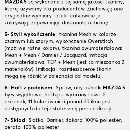
MAZDA 5
są wykonane z tej samej jakości tkaniny,
której używamy dla producentów. Zachowują one
oryginalne wymiary foteli i całkowicie je
zakrywają, zapewniając doskonałą ochronę.
5- Styl i wykończenie
: tkanina Mesh w kolorze
czarnym lub szarym, wykończenie Overstitch
(możliwe różne kolory), tkanina dwumateriałowa:
Mesh + Mesh / Damier / Jacquard, imitacja
dwumateriałowa: TEP + Mesh (jest to mieszanka 2
materiałów). Imitacja i rozmieszczenie tkanin
mogą się różnić w zależności od modelu).
6- Haft z podpisem
: Spraw, aby okładki
MAZDA 5
były wyjątkowe, haftując wybrany tekst: 5
czcionek, 11 kolorów nici i ponad 20 ikon jest
dostępnych do tej ostatecznej personalizacji.
7- Skład
: Siatka, Damier, żakard: 100% poliester,
cerata: 100% poliester