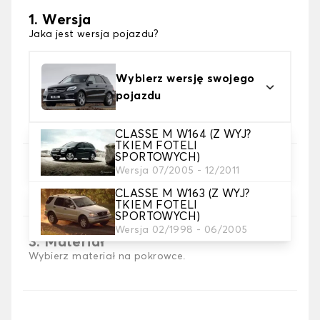
1. Wersja
Jaka jest wersja pojazdu?
Wybierz wersję swojego
pojazdu
CLASSE M W164 (Z WYJ?
TKIEM FOTELI
SPORTOWYCH)
2. Wybór gry
Wersja 07/2005 - 12/2011
wybierz pokrowce na siedzenia, których
CLASSE M W163 (Z WYJ?
potrzebujesz
TKIEM FOTELI
SPORTOWYCH)
Wersja 02/1998 - 06/2005
3. Materiał
Wybierz materiał na pokrowce.