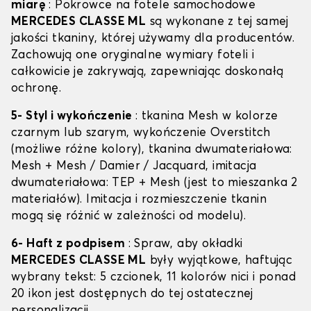
miarę
: Pokrowce na fotele samochodowe
MERCEDES CLASSE ML
są wykonane z tej samej
jakości tkaniny, której używamy dla producentów.
Zachowują one oryginalne wymiary foteli i
całkowicie je zakrywają, zapewniając doskonałą
ochronę.
5- Styl i wykończenie
: tkanina Mesh w kolorze
czarnym lub szarym, wykończenie Overstitch
(możliwe różne kolory), tkanina dwumateriałowa:
Mesh + Mesh / Damier / Jacquard, imitacja
dwumateriałowa: TEP + Mesh (jest to mieszanka 2
materiałów). Imitacja i rozmieszczenie tkanin
mogą się różnić w zależności od modelu).
6- Haft z podpisem
: Spraw, aby okładki
MERCEDES CLASSE ML
były wyjątkowe, haftując
wybrany tekst: 5 czcionek, 11 kolorów nici i ponad
20 ikon jest dostępnych do tej ostatecznej
personalizacji.