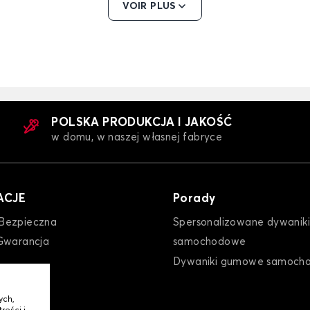
VOIR PLUS
BMW 3
Pokrowce na fotele samochodowe dla BMW 3
Pokr
E91
5 E34
5 E39
POLSKA PRODUKCJA I JAKOŚĆ
w domu, w naszej własnej fabryce
ACJE
Porady
Bezpieczna
Spersonalizowane dywaniki
BMW 5
Pokrowce na fotele samochodowe dla BMW 5
Pokr
Gwarancja
samochodowe
E39
Dywaniki gumowe samoch
5 E61
5 G30
ych,