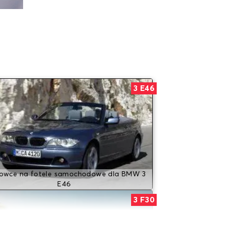
3 E46
owce na fotele samochodowe dla BMW 3
E46
3 F30