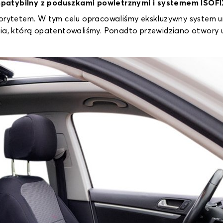
mpatybilny z poduszkami powietrznymi i systemem ISOF
iorytetem. W tym celu opracowaliśmy ekskluzywny system 
ycia, którą opatentowaliśmy. Ponadto przewidziano otwor