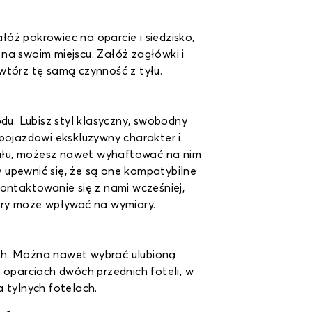
óż pokrowiec na oparcie i siedzisko,
na swoim miejscu. Załóż zagłówki i
wtórz tę samą czynność z tyłu.
du. Lubisz styl klasyczny, swobodny
 pojazdowi ekskluzywny charakter i
riału, możesz nawet wyhaftować na nim
 upewnić się, że są one kompatybilne
ontaktowanie się z nami wcześniej,
ry może wpływać na wymiary.
ych. Można nawet wybrać ulubioną
 oparciach dwóch przednich foteli, w
 tylnych fotelach.