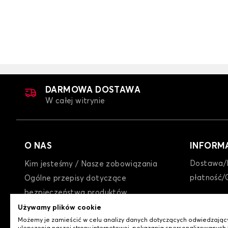
Pokrowce na fotele samochodowe dla 
E90
DARMOWA DOSTAWA
W całej witrynie
O NAS
INFORM
Dostawa/
Kim jesteśmy / Nasze zobowiązania
Pokrowce na fotele samochodowe dla 
płatność/
Ogólne przepisy dotyczące
E34
bezpieczeństwa produktów
GTC
Używamy plików cookie
Możemy je zamieścić w celu analizy danych dotyczących odwiedzając
Polityka prywatności / Cookies