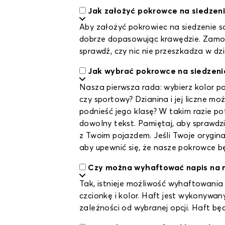
Jak założyć pokrowce na siedze
Aby założyć pokrowiec na siedzenie s
dobrze dopasowując krawędzie. Zamocu
sprawdź, czy nic nie przeszkadza w d
Jak wybrać pokrowce na siedzeni
Nasza pierwsza rada: wybierz kolor pa
czy sportowy? Dzianina i jej liczne 
podnieść jego klasę? W takim razie p
dowolny tekst. Pamiętaj, aby sprawdz
z Twoim pojazdem. Jeśli Twoje orygina
aby upewnić się, że nasze pokrowce
Czy można wyhaftować napis na 
Tak, istnieje możliwość wyhaftowani
czcionkę i kolor. Haft jest wykonywan
zależności od wybranej opcji. Haft bę