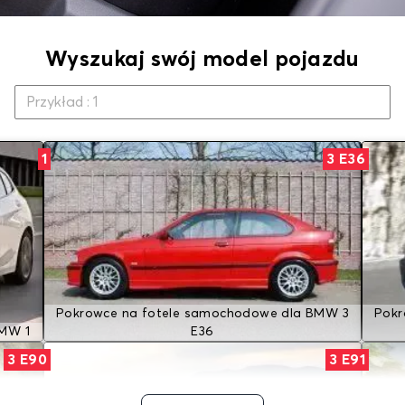
Wyszukaj swój model pojazdu
1
3 E36
Pokrowce na fotele samochodowe dla BMW 3
Pokr
BMW 1
E36
3 E90
3 E91