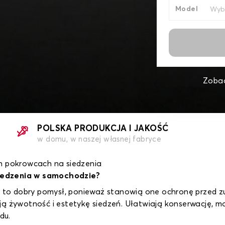
Model
Zobac
POLSKA PRODUKCJA I JAKOŚĆ
w domu, w naszej własnej fabryce
h pokrowcach na siedzenia
iedzenia w samochodzie?
o dobry pomysł, ponieważ stanowią one ochronę przed zu
ją żywotność i estetykę siedzeń. Ułatwiają konserwację, 
du.