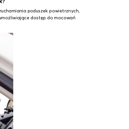
IX?
uruchamiania poduszek powietrznych,
y umożliwiające dostęp do mocowań