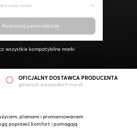
Rozpocznij personalizację
z wszystkie kompatybilne marki
OFICJALNY DOSTAWCA PRODUCENTA
głównych europejskich marek
życiem, plamami i promieniowaniem
mogą poprawić komfort i pomagają