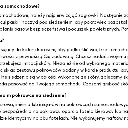
nia samochodowe?
amochodowe, należy najpierw zdjąć zagłówki. Następnie zał
j paski i haczyki pod siedzeniem, aby pokrowiec pozostał 
ziałaniu pasów bezpieczeństwa i poduszek powietrznych. Po
a?
sujący do koloru karoserii, aby podkreślić wnętrze samocho
możliwości z pewnością Cię zadowolą. Chcesz nadać swojemu
otrzebujesz imitacji skóry. Niezależnie od wybranego mate
ić skład zestawu pokrowców podany w karcie produktu, aby
lne siedzenia są w całości wykonane ze skóry, zalecamy sk
 będą pasować do Twojego samochodu. Czasami grubość skó
moim pokrowcu na siedzenie?
a słowa, imienia lub inicjałów na pokrowcach samochodow
y bezpośrednio na pokrowcu oparcia fotela kierowcy lub na
dzie identyczny na obu fotelach. Nie wykonujemy haftów na