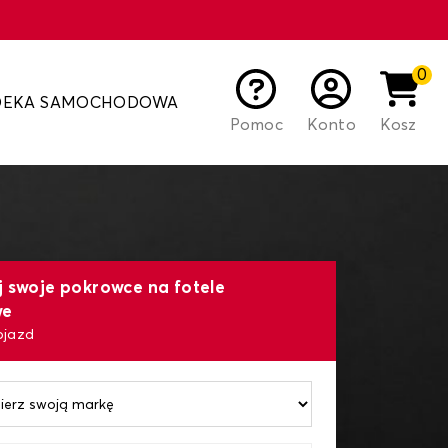
0
DEKA SAMOCHODOWA
Pomoc
Konto
Kosz
j swoje pokrowce na fotele
we
ojazd