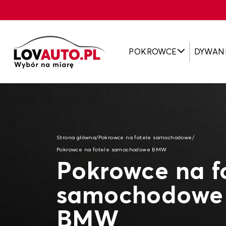
POKROWCE
DYWAN
Strona główna
/
Pokrowce na fotele samochodowe
/
Pokrowce na fotele samochodowe BMW
Pokrowce na f
samochodowe 
BMW