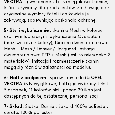
VECTRA
są wykonane z tej samej jakości tkaniny,
której używamy dla producentów. Zachowują one
oryginalne wymiary foteli i całkowicie je
zakrywają, zapewniając doskonałą ochronę.
5- Styl i wykończenie
: tkanina Mesh w kolorze
czarnym lub szarym, wykończenie Overstitch
(możliwe różne kolory), tkanina dwumateriałowa:
Mesh + Mesh / Damier / Jacquard, imitacja
dwumateriałowa: TEP + Mesh (jest to mieszanka 2
materiałów). Imitacja i rozmieszczenie tkanin
mogą się różnić w zależności od modelu).
6- Haft z podpisem
: Spraw, aby okładki
OPEL
VECTRA
były wyjątkowe, haftując wybrany tekst:
5 czcionek, 11 kolorów nici i ponad 20 ikon jest
dostępnych do tej ostatecznej personalizacji.
7- Skład
: Siatka, Damier, żakard: 100% poliester,
cerata: 100% poliester