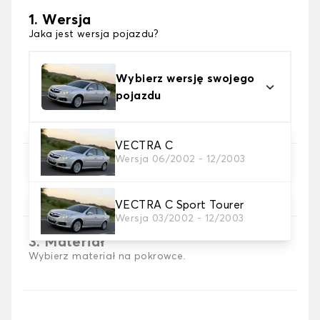
1. Wersja
Jaka jest wersja pojazdu?
Wybierz wersję swojego
pojazdu
VECTRA C
Wersja 06/2002 - 12/2003
2. Wybór gry
wybierz pokrowce na siedzenia, których
potrzebujesz
VECTRA C Sport Tourer
Wersja 03/2002 - 12/2003
3. Materiał
Wybierz materiał na pokrowce.