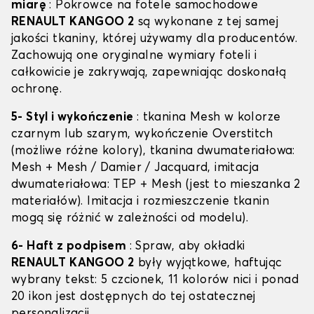
miarę
: Pokrowce na fotele samochodowe
RENAULT KANGOO 2
są wykonane z tej samej
jakości tkaniny, której używamy dla producentów.
Zachowują one oryginalne wymiary foteli i
całkowicie je zakrywają, zapewniając doskonałą
ochronę.
5- Styl i wykończenie
: tkanina Mesh w kolorze
czarnym lub szarym, wykończenie Overstitch
(możliwe różne kolory), tkanina dwumateriałowa:
Mesh + Mesh / Damier / Jacquard, imitacja
dwumateriałowa: TEP + Mesh (jest to mieszanka 2
materiałów). Imitacja i rozmieszczenie tkanin
mogą się różnić w zależności od modelu).
6- Haft z podpisem
: Spraw, aby okładki
RENAULT KANGOO 2
były wyjątkowe, haftując
wybrany tekst: 5 czcionek, 11 kolorów nici i ponad
20 ikon jest dostępnych do tej ostatecznej
personalizacji.