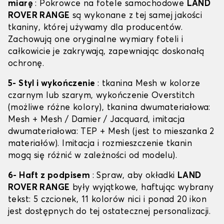
miarę
: Pokrowce na fotele samochodowe
LAND
ROVER RANGE
są wykonane z tej samej jakości
tkaniny, której używamy dla producentów.
Zachowują one oryginalne wymiary foteli i
całkowicie je zakrywają, zapewniając doskonałą
ochronę.
5- Styl i wykończenie
: tkanina Mesh w kolorze
czarnym lub szarym, wykończenie Overstitch
(możliwe różne kolory), tkanina dwumateriałowa:
Mesh + Mesh / Damier / Jacquard, imitacja
dwumateriałowa: TEP + Mesh (jest to mieszanka 2
materiałów). Imitacja i rozmieszczenie tkanin
mogą się różnić w zależności od modelu).
6- Haft z podpisem
: Spraw, aby okładki
LAND
ROVER RANGE
były wyjątkowe, haftując wybrany
tekst: 5 czcionek, 11 kolorów nici i ponad 20 ikon
jest dostępnych do tej ostatecznej personalizacji.