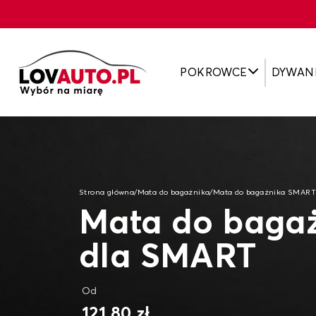
POKROWCE
DYWAN
Strona główna
/
Mata do bagażnika
/
Mata do bagażnika SMAR
Mata do baga
dla SMART
Od
121,80 zł