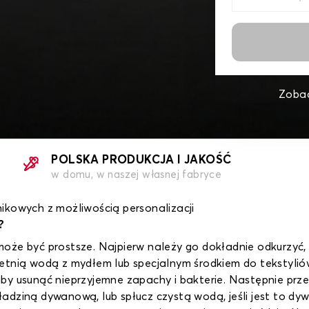
Zobac
POLSKA PRODUKCJA I JAKOŚĆ
w domu, w naszej własnej fabryce
kowych z możliwością personalizacji
?
oże być prostsze. Najpierw należy go dokładnie odkurzyć, 
etnią wodą z mydłem lub specjalnym środkiem do tekstyli
by usunąć nieprzyjemne zapachy i bakterie. Następnie prze
wykładziną dywanową, lub spłucz czystą wodą, jeśli jest to