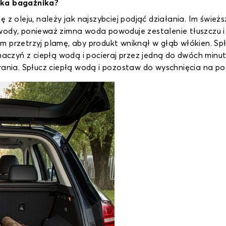
nika bagażnika?
 z oleju, należy jak najszybciej podjąć działania. Im świeżs
wody, ponieważ zimna woda powoduje zestalenie tłuszczu i 
m przetrzyj plamę, aby produkt wniknął w głąb włókien. Sp
 naczyń z ciepłą wodą i pocieraj przez jedną do dwóch min
rania. Spłucz ciepłą wodą i pozostaw do wyschnięcia na po