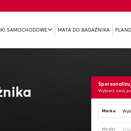
IKI SAMOCHODOWE
MATA DO BAGAŻNIKA
PLAN
T
Spersonalizu
żnika
Wybierz swój p
Marka
Model