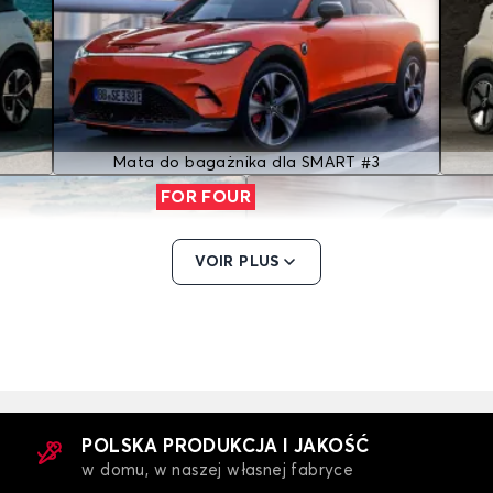
Mata do bagażnika dla SMART #3
FOR FOUR
VOIR PLUS
żnika dla SMART FOR FOUR
Mata do bagażnika dla 
POLSKA PRODUKCJA I JAKOŚĆ
w domu, w naszej własnej fabryce