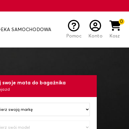
0
DEKA SAMOCHODOWA
Pomoc
Konto
Kosz
j swoje mata do bagażnika
ojazd