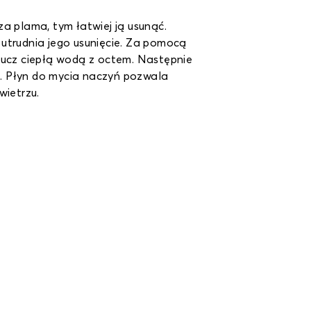
za plama, tym łatwiej ją usunąć.
utrudnia jego usunięcie. Za pomocą
łucz ciepłą wodą z octem. Następnie
ut. Płyn do mycia naczyń pozwala
wietrzu.