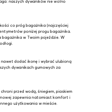
aga: naszych dywaników nie wolno
kości co próg bagażnika (najczęściej
 centymetrów poniżej progu bagażnika.
a bagażnika w Twoim pojeździe. W
odłogi.
a nawet dodać ikonę i wybrać ulubioną
 naszych dywanikach gumowych za
chroni przed wodą, śniegiem, piaskiem
anowej zapewnia natomiast komfort i
ennego użytkowania w mieście.