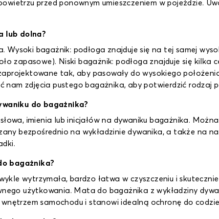
powietrzu przed ponownym umieszczeniem w pojeździe. Uw
 lub dolna?
ka. Wysoki bagażnik: podłoga znajduje się na tej samej wyso
oło zapasowe). Niski bagażnik: podłoga znajduje się kilka
zaprojektowane tak, aby pasowały do wysokiego położeni
łać nam zdjęcia pustego bagażnika, aby potwierdzić rodzaj p
ywaniku do bagażnika?
 słowa, imienia lub inicjałów na dywaniku bagażnika. Możn
zczany bezpośrednio na wykładzinie dywanika, a także na
dki.
 do bagażnika?
kle wytrzymała, bardzo łatwa w czyszczeniu i skutecznie 
sywnego użytkowania. Mata do bagażnika z wykładziny dyw
z wnętrzem samochodu i stanowi idealną ochronę do codzi