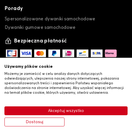
Porady
Spersonalizowane dywaniki samochodowe
Dywaniki gumowe samochodowe
Bezpieczna płatność
Używamy plików cookie
Możemy je zamieścić w celu analizy danych dotyczących
odwiedzających, ulepszenia naszej strony internetowej, pokazania
spersonalizowanych treści i zapewnienia Państwu wspaniałego
doświadczenia na stronie internetowej. Aby uzyskać więcej informacji
na temat plików cookie, których używamy, otwórz ustawienia.
-
•
© Copyright 2026 Lovauto
Ogólne warunki sprzedaży
Akceptuj wszystko
•
Polityka prywatności i plików cookie
Livraison
121,80 zł
Dodaj do koszyka
Dostosuj
-30%
174,00 zł