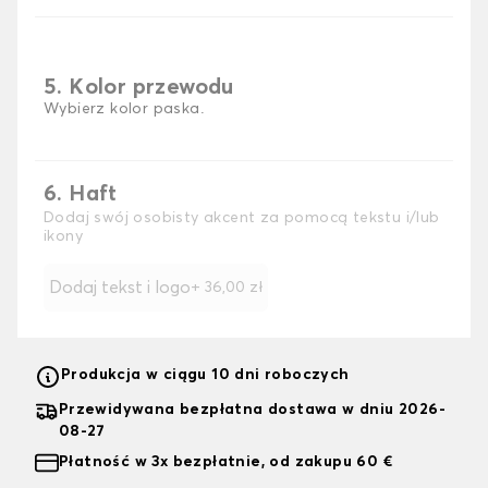
5. Kolor przewodu
Wybierz kolor paska.
6. Haft
Dodaj swój osobisty akcent za pomocą tekstu i/lub
ikony
Dodaj tekst i logo
+
36,00 zł
Produkcja w ciągu 10 dni roboczych
Przewidywana bezpłatna dostawa w dniu 2026-
08-27
Płatność w 3x bezpłatnie, od zakupu 60 €