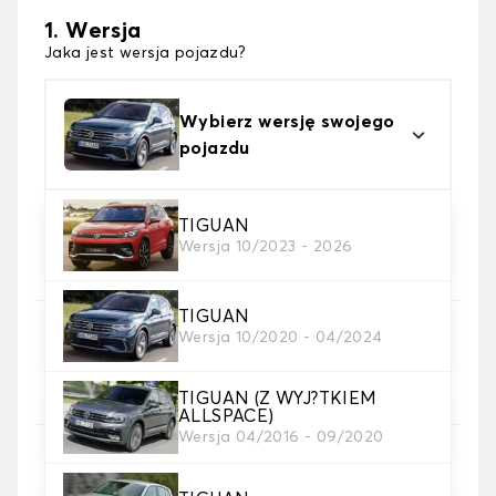
1. Wersja
Jaka jest wersja pojazdu?
Wybierz wersję swojego
pojazdu
TIGUAN
2. Materiał
Wersja 10/2023 - 2026
wybierz materiał dywanika do bagażnika
TIGUAN
Wersja 10/2020 - 04/2024
3. Kolory dywanów
wybierz kolor dywanika bagażnik .
TIGUAN (Z WYJ?TKIEM
ALLSPACE)
Wersja 04/2016 - 09/2020
4. Materiał taśmy
Wybierz materiał paska.