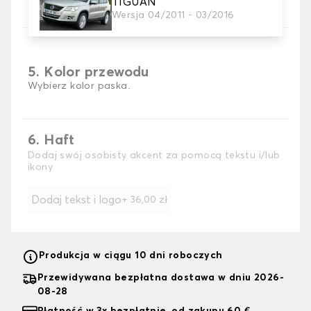
TIGUAN
Wersja 04/2011 - 03/2016
5. Kolor przewodu
Wybierz kolor paska.
6. Haft
Dodaj swój osobisty akcent za pomocą tekstu i/lub
ikony
Dodaj tekst i logo
+
36,00 zł
Produkcja w ciągu 10 dni roboczych
Przewidywana bezpłatna dostawa w dniu 2026-
08-28