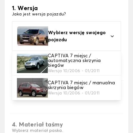
1. Wersja
Jaka jest wersja pojazdu?
Wybierz wersję swojego
pojazdu
CAPTIVA 7 miejsc /
automatyczna skrzynia
2. Materiał
biegów
Wersja 10/2006 - 01/2011
wybierz materiał dywanika do bagażnika
CAPTIVA 7 miejsc / manualna
skrzynia biegów
3. Kolory dywanów
Wersja 10/2006 - 01/2011
wybierz kolor dywanika bagażnik .
4. Materiał taśmy
Wybierz materiał paska.