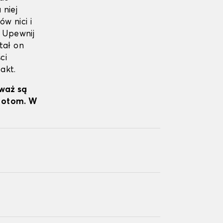
niej
w nici i
. Upewnij
tał on
ci
akt.
eważ są
wrotom. W