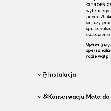
CITROEN C
wybranego p
ponad 20 ik
się, czy pr
spersonaliz
odstąpienia
Upewnij się
spersonaliz
razie wątpl
Instalacja
Konserwacja Mata do