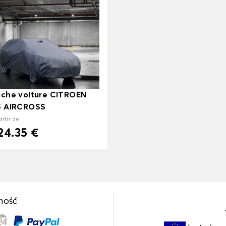
che voiture CITROEN
5 AIRCROSS
artir de
24.35 €
ność