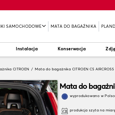
IKI SAMOCHODOWE
MATA DO BAGAŻNIKA
PLAN
Instalacja
Konserwacja
Zdję
ażnika CITROEN
Mata do bagażnika CITROEN C5 AIRCROSS
Mata do bagażn
wyprodukowano w Polsce
produkcja szyta na miar