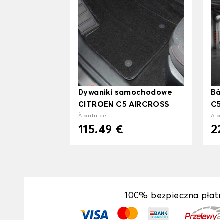
Dywaniki samochodowe
Bâ
CITROEN C5 AIRCROSS
C
À partir de
À p
115.49 €
2
100% bezpieczna płat