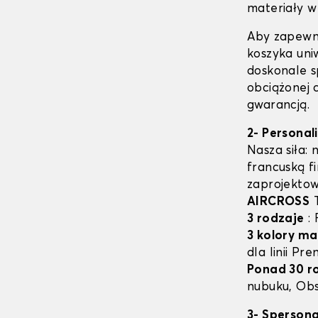
materiały w 
Aby zapewn
koszyka uni
doskonale s
obciążonej 
gwarancją.
2- Personal
Nasza siła: 
francuską f
zaprojektow
AIRCROSS
T
3 rodzaje
: 
3 kolory ma
dla linii Pr
Ponad 30 r
nubuku, Obs
3- Sperson