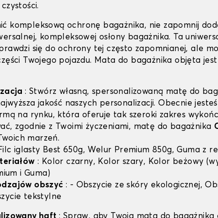
czystości.
ić kompleksową ochronę bagażnika, nie zapomnij dod
wersalnej, kompleksowej osłony bagażnika. Ta uniwers
prawdzi się do ochrony tej często zapomnianej, ale m
części Twojego pojazdu. Mata do bagażnika objęta jest
izacja
: Stwórz własną, spersonalizowaną matę do bag
najwyższa jakość naszych personalizacji. Obecnie jest
irmą na rynku, która oferuje tak szeroki zakres wykoń
ać, zgodnie z Twoimi życzeniami, matę do bagażnika
woich marzeń.
Filc iglasty Best 650g, Welur Premium 850g, Guma z re
teriałów
: Kolor czarny, Kolor szary, Kolor beżowy (w
emium i Guma)
odzajów obszyć
: - Obszycie ze skóry ekologicznej, Ob
zycie tekstylne
alizowany haft
: Spraw, aby Twoja mata do bagażnika