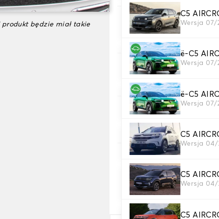
C5 AIRCR
3. Kolory dywanów
Wersja 07/
 produkt będzie miał takie
wybierz kolor dywanika baga
ë-C5 AIR
Wersja 07/
4. Materiał taśmy
Wybierz materiał paska.
ë-C5 AIR
Wersja 07/
5. Kolor przewodu
Wybierz kolor paska.
C5 AIRCR
Wersja 04/
6. Haft
Dodaj swój osobisty akcent 
C5 AIRCR
Wersja 04/
Dodaj tekst i logo
+
36,00 z
C5 AIRCR