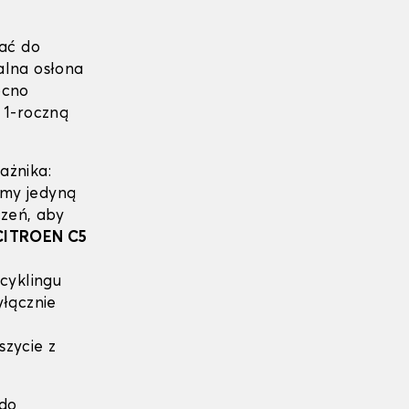
ać do
alna osłona
ocno
 1-roczną
ażnika:
eśmy jedyną
czeń, aby
CITROEN C5
cyklingu
yłącznie
szycie z
 do