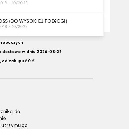
2018 - 10/2025
Dodaj do koszyka
OSS (DO WYSOKIEJ POD?OGI)
2018 - 10/2025
i roboczych
 dostawa w dniu 2026-08-27
, od zakupu 60 €
żnika do
nie
 utrzymując