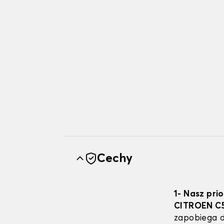
Cechy
1- Nasz pri
CITROEN C
zapobiega d