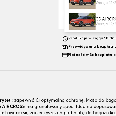
Wersja 12/
121,80 zł
-30%
174,00 zł
C5 AIRCR
Wersja 12/
Produkcja w ciągu 10 dn
Przewidywana bezpłatna
Płatność w 3x bezpłatnie
orytet
: zapewnić Ci optymalną ochronę. Mata do baga
5 AIRCROSS
ma granulowany spód. Idealne dopasowa
ostawaniu się zanieczyszczeń pod matę do bagażnika,