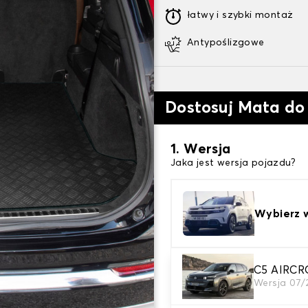
łatwy i szybki montaż
Antypoślizgowe
Dostosuj Mata do
1. Wersja
Jaka jest wersja pojazdu?
Wybierz 
C5 AIRCR
2. Materiał
Wersja 07/
wybierz materiał dywanika 