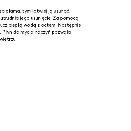
za plama, tym łatwiej ją usunąć.
utrudnia jego usunięcie. Za pomocą
łucz ciepłą wodą z octem. Następnie
ut. Płyn do mycia naczyń pozwala
wietrzu.