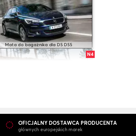
Mata do bagażnika dla DS DS5
N4
Mata do bagażnika dla DS N4
N8
OFICJALNY DOSTAWCA PRODUCENTA
głównych europejskich marek