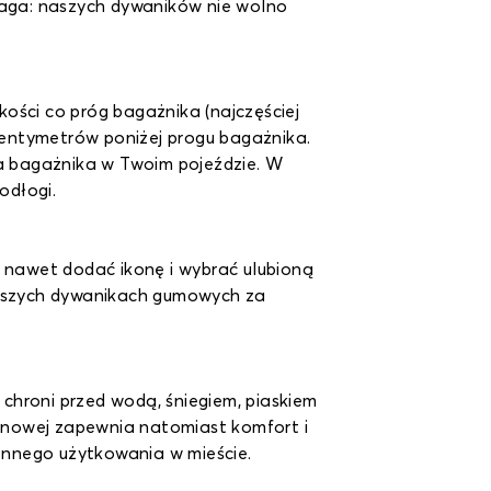
aga: naszych dywaników nie wolno
kości co próg bagażnika (najczęściej
 centymetrów poniżej progu bagażnika.
a bagażnika w Twoim pojeździe. W
odłogi.
a nawet dodać ikonę i wybrać ulubioną
 naszych dywanikach gumowych za
chroni przed wodą, śniegiem, piaskiem
anowej zapewnia natomiast komfort i
ennego użytkowania w mieście.