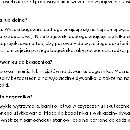
powietrzu przed ponownym umieszczeniem w pojeździe. Uw
 lub dolna?
ka. Wysoki bagażnik: podłoga znajduje się na tej samej wyso
oło zapasowe). Niski bagażnik: podłoga znajduje się kilka
zaprojektowane tak, aby pasowały do wysokiego położeni
łać nam zdjęcia pustego bagażnika, aby potwierdzić rodzaj p
ywaniku do bagażnika?
 słowa, imienia lub inicjałów na dywaniku bagażnika. Możn
zczany bezpośrednio na wykładzinie dywanika, a także na
dki.
 do bagażnika?
kle wytrzymała, bardzo łatwa w czyszczeniu i skutecznie 
sywnego użytkowania. Mata do bagażnika z wykładziny dyw
z wnętrzem samochodu i stanowi idealną ochronę do codzi