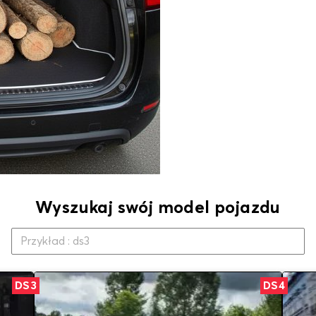
Wyszukaj swój model pojazdu
DS3
DS4