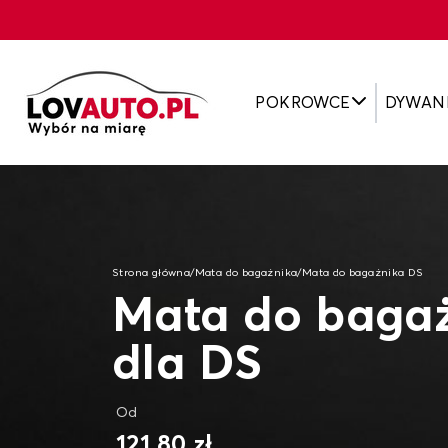
POKROWCE
DYWAN
Strona główna
/
Mata do bagażnika
/
Mata do bagażnika DS
Mata do baga
dla DS
Od
121,80 zł