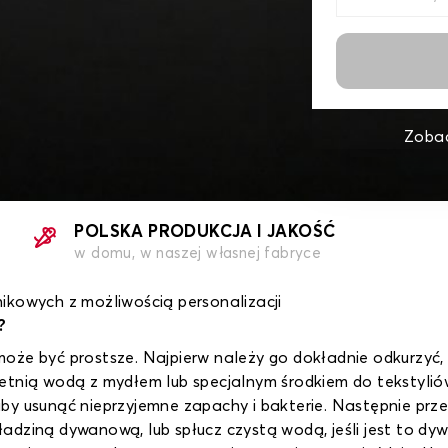
Zobac
POLSKA PRODUKCJA I JAKOŚĆ
w domu, w naszej własnej fabryce
kowych z możliwością personalizacji
?
oże być prostsze. Najpierw należy go dokładnie odkurzyć, 
etnią wodą z mydłem lub specjalnym środkiem do tekstyli
by usunąć nieprzyjemne zapachy i bakterie. Następnie prze
wykładziną dywanową, lub spłucz czystą wodą, jeśli jest to