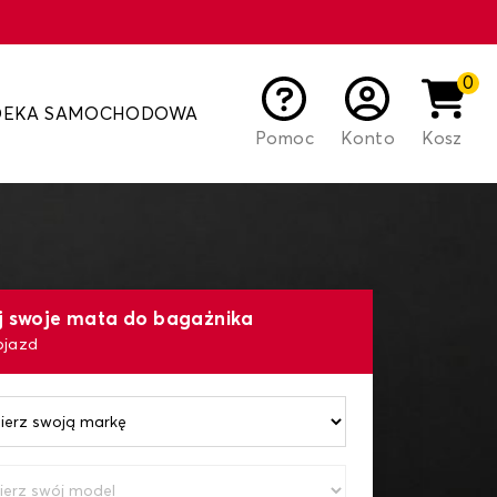
0
DEKA SAMOCHODOWA
Pomoc
Konto
Kosz
j swoje mata do bagażnika
ojazd