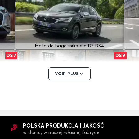
Mata do bagażnika dla DS DS4
DS7
DS9
VOIR PLUS
Mata do bagażnika dla DS DS9
N7
POLSKA PRODUKCJA I JAKOŚĆ
w domu, w naszej własnej fabryce