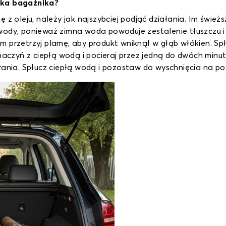
nika bagażnika?
 z oleju, należy jak najszybciej podjąć działania. Im świeżs
wody, ponieważ zimna woda powoduje zestalenie tłuszczu i 
m przetrzyj plamę, aby produkt wniknął w głąb włókien. Sp
 naczyń z ciepłą wodą i pocieraj przez jedną do dwóch min
rania. Spłucz ciepłą wodą i pozostaw do wyschnięcia na po