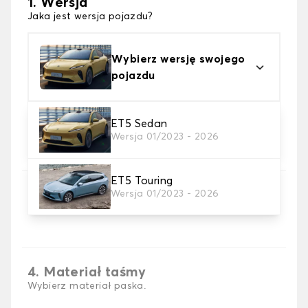
1. Wersja
Jaka jest wersja pojazdu?
Wybierz wersję swojego
pojazdu
ET5 Sedan
2. Materiał
Wersja 01/2023 - 2026
wybierz materiał dywanika do bagażnika
ET5 Touring
3. Kolory dywanów
Wersja 01/2023 - 2026
wybierz kolor dywanika bagażnik .
4. Materiał taśmy
Wybierz materiał paska.