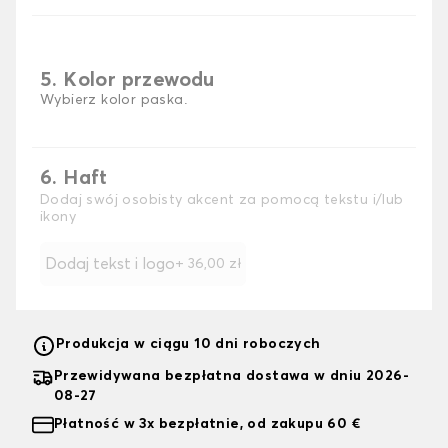
5. Kolor przewodu
Wybierz kolor paska.
6. Haft
Dodaj swój osobisty akcent za pomocą tekstu i/lub
ikony
Dodaj tekst i logo
+
36,00 zł
Produkcja w ciągu 10 dni roboczych
Przewidywana bezpłatna dostawa w dniu 2026-
08-27
Płatność w 3x bezpłatnie, od zakupu 60 €