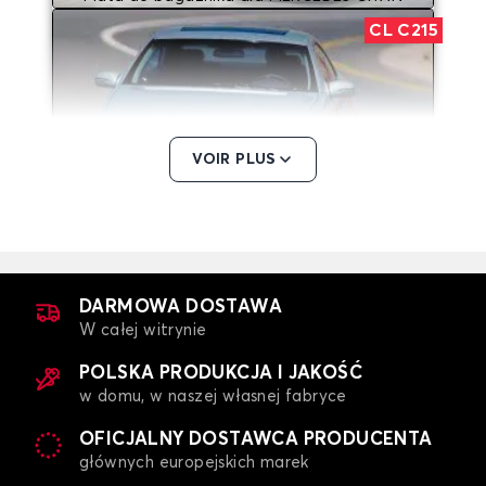
CL C215
VOIR PLUS
Mata do bagażnika dla MERCEDES CL C215
CLA
DARMOWA DOSTAWA
W całej witrynie
POLSKA PRODUKCJA I JAKOŚĆ
w domu, w naszej własnej fabryce
OFICJALNY DOSTAWCA PRODUCENTA
głównych europejskich marek
Mata do bagażnika dla MERCEDES CLA