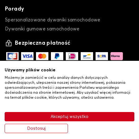
Porady
Spersonalizowane dywaniki samochodowe
Dywaniki gumowe samochodowe
Bezpieczna płatność
Używamy plików cookie
Możemy je zamieścić w celu analizy danych dotyczących
odwiedzających, ulepszenia naszej strony internetowej, pokazania
spersonalizowanych treści i zapewnienia Państwu wspaniałego
doświadczenia na stronie internetowej. Aby uzyskać więcej informacji
na temat plików cookie, których używamy, otwórz ustawienia.
-
•
© Copyright 2026 Lovauto
Ogólne warunki sprzedaży
Akceptuj wszystko
•
Polityka prywatności i plików cookie
Livraison
121,80 zł
Dodaj do koszyka
Dostosuj
-30%
174,00 zł