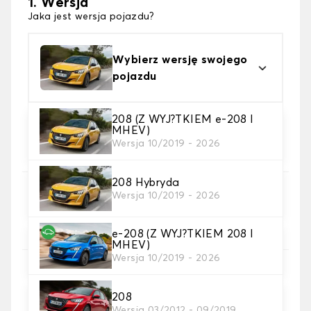
1. Wersja
Jaka jest wersja pojazdu?
Wybierz wersję swojego
pojazdu
208 (Z WYJ?TKIEM e-208 I
MHEV)
2. Materiał
Wersja 10/2019 - 2026
wybierz materiał dywanika do bagażnika
208 Hybryda
3. Kolory dywanów
Wersja 10/2019 - 2026
wybierz kolor dywanika bagażnik .
e-208 (Z WYJ?TKIEM 208 I
MHEV)
Wersja 10/2019 - 2026
4. Materiał taśmy
Wybierz materiał paska.
208
Wersja 03/2012 - 09/2019