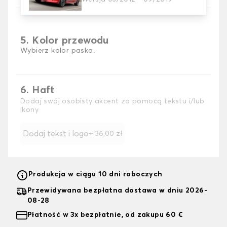
5. Kolor przewodu
Wybierz kolor paska.
6. Haft
Dodaj swój osobisty akcent za pomocą tekstu i/lub
ikony
Dodaj tekst i logo
+
36,00 zł
Produkcja w ciągu 10 dni roboczych
Przewidywana bezpłatna dostawa w dniu 2026-
08-28
Płatność w 3x bezpłatnie, od zakupu 60 €