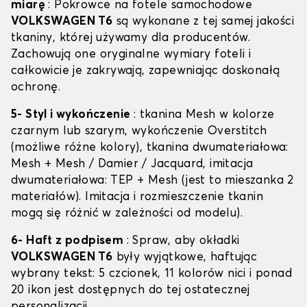
miarę
: Pokrowce na fotele samochodowe
VOLKSWAGEN T6
są wykonane z tej samej jakości
tkaniny, której używamy dla producentów.
Zachowują one oryginalne wymiary foteli i
całkowicie je zakrywają, zapewniając doskonałą
ochronę.
5- Styl i wykończenie
: tkanina Mesh w kolorze
czarnym lub szarym, wykończenie Overstitch
(możliwe różne kolory), tkanina dwumateriałowa:
Mesh + Mesh / Damier / Jacquard, imitacja
dwumateriałowa: TEP + Mesh (jest to mieszanka 2
materiałów). Imitacja i rozmieszczenie tkanin
mogą się różnić w zależności od modelu).
6- Haft z podpisem
: Spraw, aby okładki
VOLKSWAGEN T6
były wyjątkowe, haftując
wybrany tekst: 5 czcionek, 11 kolorów nici i ponad
20 ikon jest dostępnych do tej ostatecznej
personalizacji.