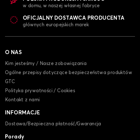
w domu, w naszej własnej fabryce
OFICJALNY DOSTAWCA PRODUCENTA
Pokrowce na samochody dostawcze dla FORD
głównych europejskich marek
TRANSIT COURIER
TRANSIT CUSTOM
O NAS
Kim jesteśmy / Nasze zobowiązania
Ogólne przepisy dotyczące bezpieczeństwa produktów
GTC
Polityka prywatności / Cookies
Pokrowce na samochody dostawcze dla FORD
TRANSIT CUSTOM
Kontakt z nami
INFORMACJE
Dostawa/Bezpieczna płatność/Gwarancja
Porady