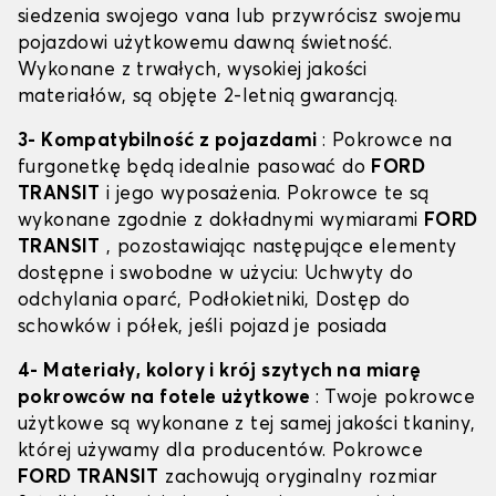
siedzenia swojego vana lub przywrócisz swojemu
pojazdowi użytkowemu dawną świetność.
Wykonane z trwałych, wysokiej jakości
materiałów, są objęte 2-letnią gwarancją.
3- Kompatybilność z pojazdami
: Pokrowce na
furgonetkę będą idealnie pasować do
FORD
TRANSIT
i jego wyposażenia. Pokrowce te są
wykonane zgodnie z dokładnymi wymiarami
FORD
TRANSIT
, pozostawiając następujące elementy
dostępne i swobodne w użyciu: Uchwyty do
odchylania oparć, Podłokietniki, Dostęp do
schowków i półek, jeśli pojazd je posiada
4- Materiały, kolory i krój szytych na miarę
pokrowców na fotele użytkowe
: Twoje pokrowce
użytkowe są wykonane z tej samej jakości tkaniny,
której używamy dla producentów. Pokrowce
FORD TRANSIT
zachowują oryginalny rozmiar