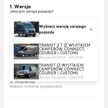
1. Wersja
Jaka jest wersja pojazdu?
Wybierz wersję swojego
pojazdu
TRANSIT 2 T (Z WYJ?TKIEM
CAMPERÓW, CONNECT,
COURIER I CUSTOM)
2. Wybór gry
Wersja 04/2014 - 04/2019
wybierz pokrowce na siedzenia, których
TRANSIT (Z WYJ?TKIEM
potrzebujesz
CAMPERÓW, CONNECT,
COURIER I CUSTOM)
Wersja 06/2006 - 09/2013
3. Materiał
Wybierz materiał na pokrowce.