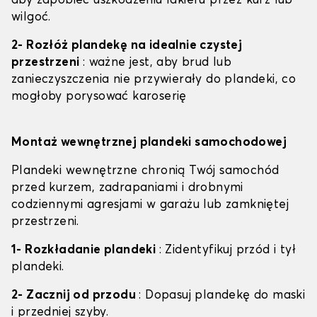
aby zapobiec uszkodzeniu lakieru przez kurz lub
wilgoć.
2- Rozłóż plandekę na idealnie czystej
przestrzeni
: ważne jest, aby brud lub
zanieczyszczenia nie przywierały do plandeki, co
mogłoby porysować karoserię
Montaż wewnętrznej plandeki samochodowej
Plandeki wewnętrzne chronią Twój samochód
przed kurzem, zadrapaniami i drobnymi
codziennymi agresjami w garażu lub zamkniętej
przestrzeni.
1- Rozkładanie plandeki
: Zidentyfikuj przód i tył
plandeki.
2- Zacznij od przodu
: Dopasuj plandekę do maski
i przedniej szyby.