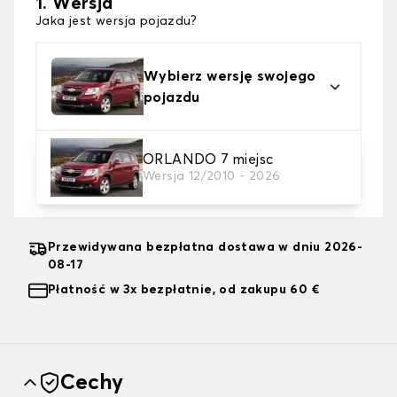
1. Wersja
Jaka jest wersja pojazdu?
Wybierz wersję swojego
pojazdu
2. Typ plandeki
ORLANDO 7 miejsc
Wersja 12/2010 - 2026
wybierz plandekę ochronną odpowiednią do swoich
potrzeb
Przewidywana bezpłatna dostawa w dniu 2026-
08-17
Płatność w 3x bezpłatnie, od zakupu 60 €
Cechy