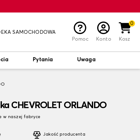
0
DEKA SAMOCHODOWA
Pomoc
Konto
Kosz
cia
Pytania
Uwaga
DO
nika CHEVROLET ORLANDO
 w naszej fabryce
ę
Jakość producenta