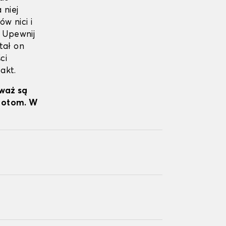
 niej
w nici i
. Upewnij
tał on
ci
akt.
eważ są
wrotom. W