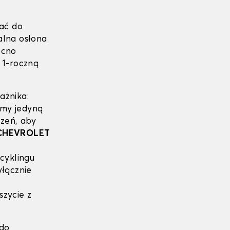
ać do
alna osłona
ocno
 1-roczną
ażnika:
eśmy jedyną
czeń, aby
CHEVROLET
cyklingu
yłącznie
szycie z
 do