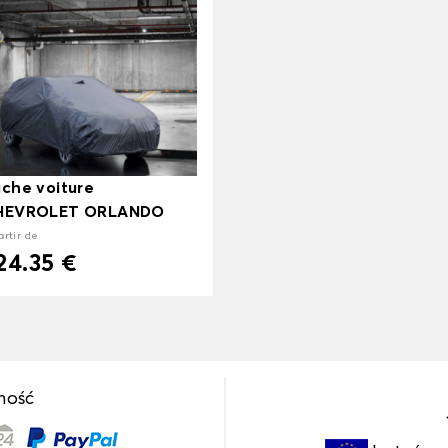
che voiture
HEVROLET ORLANDO
artir de
24.35 €
ność