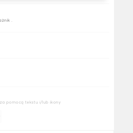
żnik .
za pomocą tekstu i/lub ikony
ł