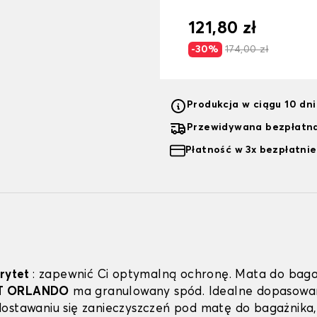
121,80 zł
-30%
174,00 zł
Produkcja w ciągu 10 dn
Przewidywana bezpłatna
Płatność w 3x bezpłatnie
orytet
: zapewnić Ci optymalną ochronę. Mata do baga
T ORLANDO
ma granulowany spód. Idealne dopasowa
ostawaniu się zanieczyszczeń pod matę do bagażnika,