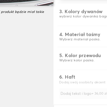
3. Kolory dywanów
 produkt będzie miał takie
wybierz kolor dywanika baga
4. Materiał taśmy
Wybierz materiał paska.
5. Kolor przewodu
Wybierz kolor paska.
6. Haft
Dodaj swój osobisty akcent 
Dodaj tekst i logo
+
36,00 z