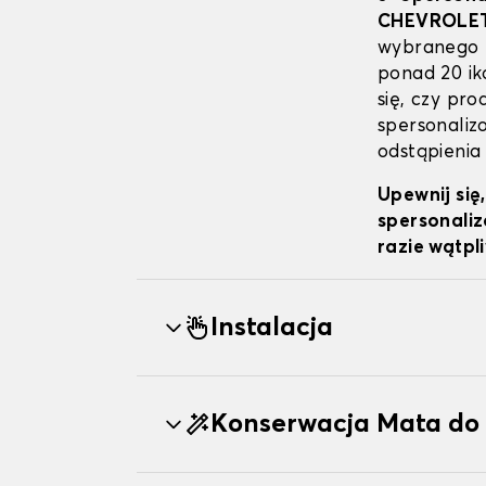
CHEVROLE
wybranego p
ponad 20 ik
się, czy pr
spersonaliz
odstąpienia
Upewnij się
spersonaliz
razie wątpl
Instalacja
Konserwacja Mata d