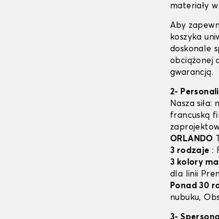
materiały w 
Aby zapewn
koszyka uni
doskonale s
obciążonej 
gwarancją.
2- Personal
Nasza siła: 
francuską f
zaprojektow
ORLANDO
T
3 rodzaje
: 
3 kolory ma
dla linii Pr
Ponad 30 r
nubuku, Obs
3- Sperson