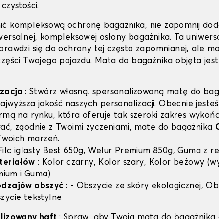
czystości.
ić kompleksową ochronę bagażnika, nie zapomnij dod
wersalnej, kompleksowej osłony bagażnika. Ta uniwers
prawdzi się do ochrony tej często zapomnianej, ale m
części Twojego pojazdu. Mata do bagażnika objęta jest
izacja
: Stwórz własną, spersonalizowaną matę do bag
najwyższa jakość naszych personalizacji. Obecnie jest
irmą na rynku, która oferuje tak szeroki zakres wykoń
ać, zgodnie z Twoimi życzeniami, matę do bagażnika
woich marzeń.
Filc iglasty Best 650g, Welur Premium 850g, Guma z re
teriałów
: Kolor czarny, Kolor szary, Kolor beżowy (w
emium i Guma)
odzajów obszyć
: - Obszycie ze skóry ekologicznej, Ob
zycie tekstylne
alizowany haft
: Spraw, aby Twoja mata do bagażnika