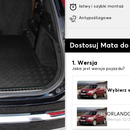
łatwy i szybki montaż
Antypoślizgowe
Dostosuj Mata do
1. Wersja
Jaka jest wersja pojazdu?
Wybierz 
ORLANDO 
2. Materiał
Wersja 12/
wybierz materiał dywanika 