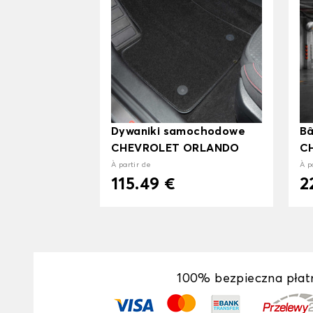
Dywaniki samochodowe
Bâ
CHEVROLET ORLANDO
C
À partir de
À p
115.49 €
2
100% bezpieczna płat