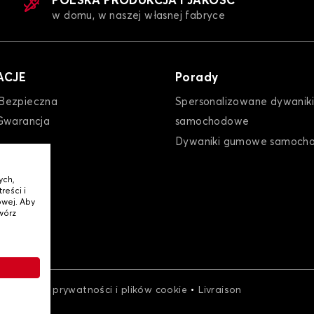
POLSKA PRODUKCJA I JAKOŚĆ
w domu, w naszej własnej fabryce
ACJE
Porady
Bezpieczna
Spersonalizowane dywaniki
Gwarancja
samochodowe
N MCV
Plandeka na samochód dla DACIA SANDERO
Pl
Dywaniki gumowe samoch
ych,
reści i
wej. Aby
wórz
•
•
Polityka prywatności i plików cookie
Livraison