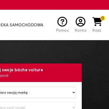
0
DEKA SAMOCHODOWA
Pomoc
Konto
Kosz
j swoje bâche voiture
ojazd