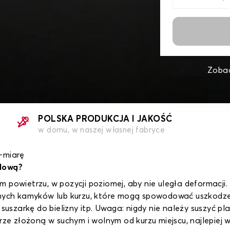
Zobac
POLSKA PRODUKCJA I JAKOŚĆ
w domu, w naszej własnej fabryce
-miarę
dową?
 powietrzu, w pozycji poziomej, aby nie uległa deformacji. 
obnych kamyków lub kurzu, które mogą spowodować uszkodze
 suszarkę do bielizny itp. Uwaga: nigdy nie należy suszyć pl
brze złożoną w suchym i wolnym od kurzu miejscu, najlepiej