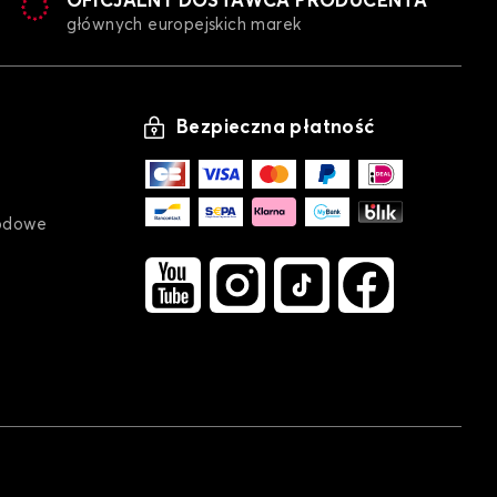
OFICJALNY DOSTAWCA PRODUCENTA
głównych europejskich marek
Bezpieczna płatność
andeka na samochód dla DACIA SPRING
odowe