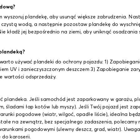
odową?
 wyszoruj plandekę, aby usunąć większe zabrudzenia. Nastę
cz czystą wodą, a następnie pozostaw plandekę do wyschni
 Nie kładź jej bezpośrednio na ziemi, aby uniknąć osadzania
plandeką?
arto używać plandeki do ochrony pojazdu: 1) Zapobieganie 
niem UV i zanieczyszczonym deszczem 3) Zapobieganie zar
e wartości odsprzedaży.
żyć plandeka. Jeśli samochód jest zaparkowany w garażu, 
m, śladami łap kotów lub myszy). Jeśli Twój pojazd jest z
arunki pogodowe (wiatr, wilgoć, opadłe liście), idealna będ
stałe na zewnątrz, bez specjalnego zadaszenia, polecamy
 warunkami pogodowymi (ulewny deszcz, grad, wiatr). Uwaga: 
do karoserii.