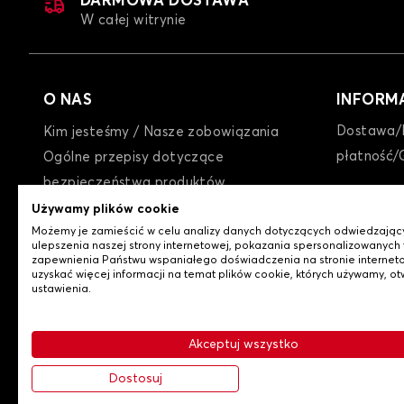
DARMOWA DOSTAWA
W całej witrynie
O NAS
INFORM
Dostawa/
Kim jesteśmy / Nasze zobowiązania
płatność/
Ogólne przepisy dotyczące
Plandeka na samochód dla DACIA LOGA
bezpieczeństwa produktów
GTC
Używamy plików cookie
Możemy je zamieścić w celu analizy danych dotyczących odwiedzając
Polityka prywatności / Cookies
ulepszenia naszej strony internetowej, pokazania spersonalizowanych t
Kontakt z nami
zapewnienia Państwu wspaniałego doświadczenia na stronie interneto
uzyskać więcej informacji na temat plików cookie, których używamy, ot
ustawienia.
Akceptuj wszystko
-
© Copyright 2026 Lovauto
Ogólne warunki sprzedaży
Dostosuj