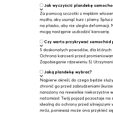
Jak wyczyścić plandekę samoch
Za pomocą szczotki z miękkim włosiem
mydła, aby usunąć kurz i plamy. Spłu
na płasko, aby nie uległa deformacji.
mogą następnie uszkodzić karoserię.
Czy warto przykrywać samochód 
5 doskonałych powodów, dla których w
Ochrona karoserii przed promieniowa
Zapobieganie rdzewieniu 5) Utrzymani
Jaką plandekę wybrać?
Najpierw określ, do czego będzie słu
chronić go przed zabrudzeniami (kurze
narażony na niewielkie niekorzystne w
natomiast Twój pojazd pozostaje na 
idealną do ochrony przed silniejszymi
mróz, ponieważ może ona przykleić się 