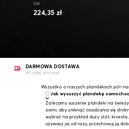
Od
224,35 zł
DARMOWA DOSTAWA
W całej witrynie
Wszystko o naszych plandekach pół-na
Jak wysuszyć plandekę samocho
Zalecamy suszenie plandeki na świeżym
ziemi, aby uniknąć osadzania się dr
wybrać na przykład duży stół, krzesła,
używasz jej od razu, przechowuj ją do