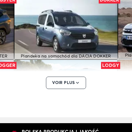
IGSTER
DOKKER
Pl
STER
Plandeka na samochód dla DACIA DOKKER
OGGER
LODGY
VOIR PLUS
GGER
Plandeka na samochód dla DACIA LODGY
Pl
N MCV
SANDERO