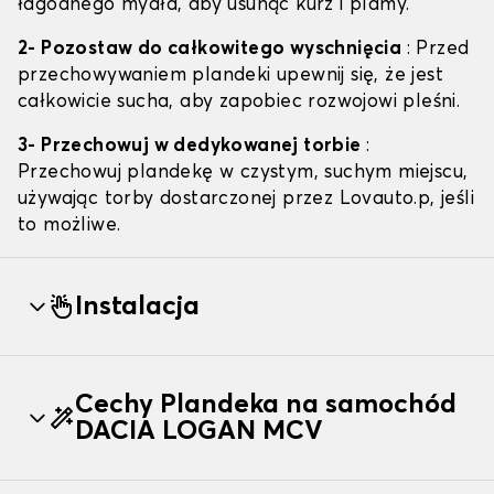
łagodnego mydła, aby usunąć kurz i plamy.
2- Pozostaw do całkowitego wyschnięcia
: Przed
przechowywaniem plandeki upewnij się, że jest
całkowicie sucha, aby zapobiec rozwojowi pleśni.
3- Przechowuj w dedykowanej torbie
:
Przechowuj plandekę w czystym, suchym miejscu,
używając torby dostarczonej przez Lovauto.p, jeśli
to możliwe.
Instalacja
Cechy Plandeka na samochód
DACIA LOGAN MCV