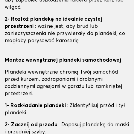
aby zapobiec uszkodzeniu lakieru przez kurz lub
wilgoć.
2- Rozłóż plandekę na idealnie czystej
przestrzeni
: ważne jest, aby brud lub
zanieczyszczenia nie przywierały do plandeki, co
mogłoby porysować karoserię
Montaż wewnętrznej plandeki samochodowej
Plandeki wewnętrzne chronią Twój samochód
przed kurzem, zadrapaniami i drobnymi
codziennymi agresjami w garażu lub zamkniętej
przestrzeni.
1- Rozkładanie plandeki
: Zidentyfikuj przód i tył
plandeki.
2- Zacznij od przodu
: Dopasuj plandekę do maski
i przedniej szyby.