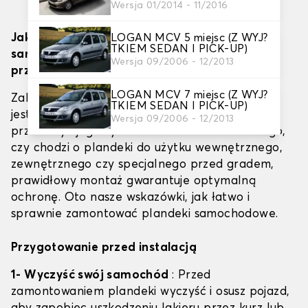
Wersja 01/2014 - 11/2016
LOGAN MCV 5 miejsc (Z WYJ?
Jak skutecznie zamontować plandeki
TKIEM SEDAN I PICK-UP)
samochodowe (wewnętrzne, zewnętrzne i
Wersja 09/2006 - 12/2013
przeciwgradowe)
LOGAN MCV 7 miejsc (Z WYJ?
Zabezpieczenie pojazdu odpowiednią plandeką
TKIEM SEDAN I PICK-UP)
jest niezbędne, aby zachować jego wygląd i
Wersja 09/2006 - 12/2013
przedłużyć jego żywotność. Niezależnie od tego,
czy chodzi o plandeki do użytku wewnętrznego,
zewnętrznego czy specjalnego przed gradem,
prawidłowy montaż gwarantuje optymalną
ochronę. Oto nasze wskazówki, jak łatwo i
sprawnie zamontować plandeki samochodowe.
Przygotowanie przed instalacją
1- Wyczyść swój samochód
: Przed
zamontowaniem plandeki wyczyść i osusz pojazd,