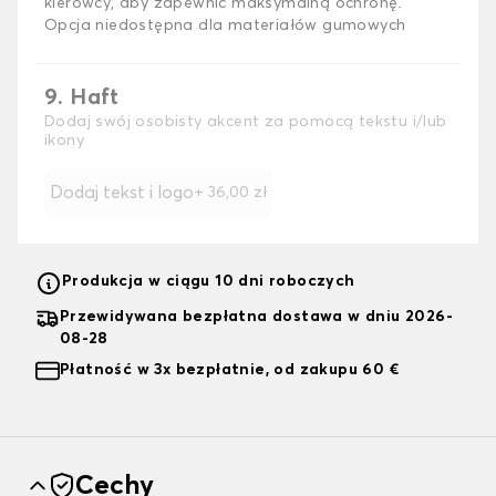
kierowcy, aby zapewnić maksymalną ochronę.
Opcja niedostępna dla materiałów gumowych
9. Haft
Dodaj swój osobisty akcent za pomocą tekstu i/lub
ikony
Dodaj tekst i logo
+
36,00 zł
Produkcja w ciągu 10 dni roboczych
Przewidywana bezpłatna dostawa w dniu 2026-
08-28
Płatność w 3x bezpłatnie, od zakupu 60 €
Cechy