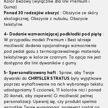
Kolor beżowy (wyłącznie dla linii Premium i
Guma)
Ponad 30 rodzajów obszyć
: Obszycie ze skóry
ekologicznej, Obszycie z nubuku, Obszycie
tekstylne
4- Dodanie wzmacniającej podkładki pod piętę
:
W przypadku modeli Premium i Best istnieje
możliwość dodania opcjonalnego wzmocnienia
pod pedał gazu z termozgrzewalnego materiału
tekstylnego w kolorze czarnym. Ta opcja nie jest
dostępna dla linii dywaników z gumy.
5- Spersonalizowany haft
: Spraw, aby Twoje
dywaniki do
CHRYSLER STRATUS
były wyjątkowe
poprzez wyhaftowanie na nich wybranego tekstu:
udostępniamy 5 czcionek, 11 kolorów nici i ponad
20 ikonek, aby zapewnić Ci możliwość pełnej
personalizacji. Upewnij się, czy produkt spełnia
wszystkie Twoje wymagania, ponieważ został on