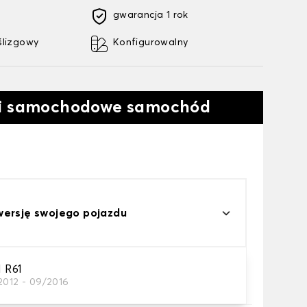
gwarancja 1 rok
ślizgowy
Konfigurowalny
ki samochodowe samochód
wersję swojego pojazdu
 R61
2012 - 09/2016
a samochodowego