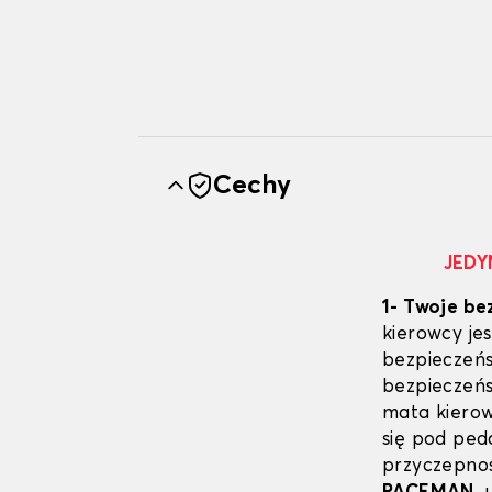
Cechy
JEDY
1- Twoje be
kierowcy j
bezpieczeńs
bezpieczeń
mata kierow
się pod pe
przyczepno