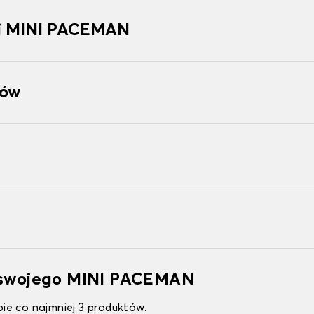
i MINI PACEMAN
tów
o swojego MINI PACEMAN
ie co najmniej 3 produktów.