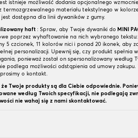
est istnieje możliwość dodania opcjonalnego wzmocni
z termozgrzewalnego materiału tekstylnego w kolorz
 jest dostępna dla linii dywaników z gumy.
alizowany haft
: Spraw, aby Twoje dywaniki do
MINI P
owe poprzez wyhaftowanie na nich wybranego tekstu:
y 5 czcionek, 11 kolorów nici i ponad 20 ikonek, aby z
łnej personalizacji. Upewnij się, czy produkt spełnia w
ania, ponieważ został on spersonalizowany według 
 nie podlega możliwości odstąpienia od umowy zakupu.
 prosimy o kontakt.
, że Twoje produkty są dla Ciebie odpowiednie. Poni
owane według Twoich specyfikacji, nie podlegają z
iwości nie wahaj się z nami skontaktować.