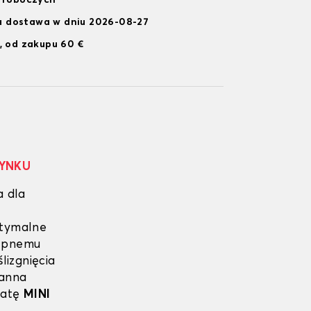
i roboczych
 dostawa w dniu 2026-08-27
, od zakupu 60 €
RYNKU
a dla
ptymalne
lepnemu
lizgnięcia
ganna
matę
MINI