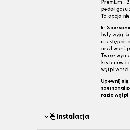
Premium i B
pedał gazu 
Ta opcja nie
5- Sperson
były wyjątk
udostępniam
możliwość pe
Twoje wymag
kryteriów i
wątpliwości
Upewnij się
spersonaliz
razie wątpl
Instalacja