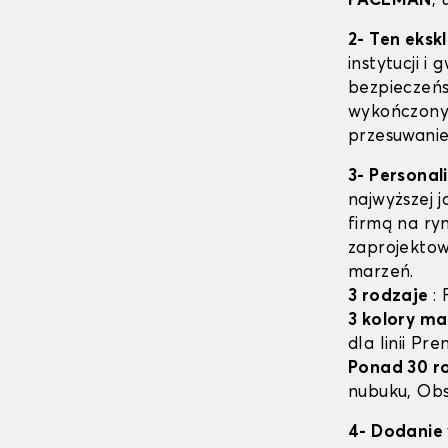
PACEMAN
,
2- Ten eksk
instytucji i
bezpieczeń
wykończony 
przesuwanie
3- Personal
najwyższej 
firmą na ry
zaprojektow
marzeń.
3 rodzaje
:
3 kolory ma
dla linii Pr
Ponad 30 r
nubuku, Obs
4- Dodanie