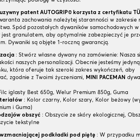
 utrzymując podłogę w czystości.
luzywny patent AUTOGRIP© korzysta z certyfikatu T
 gwaranta zachowania należytej staranności w zakresie 
stwa. Spód pozostałych dywaników samochodowych w 
jest granulatem, aby optymalnie zabezpieczyć je prz
m. Dywaniki są objęte 1-roczną gwarancją.
izacja
: Stwórz własne dywany na zamówienie: Nasza si
jakości naszych personalizacji. Obecnie jesteśmy jedyn
nku, która oferuje tak szeroki zakres wykończeń, aby
ać, zgodnie z Twoimi życzeniami,
MINI PACEMAN
dywa
 Filc iglasty Best 650g, Welur Premium 850g, Guma
teriałów
: Kolor czarny, Kolor szary, Kolor beżowy (w
emium i Guma)
odzajów obszyć
: Obszycie ze skóry ekologicznej, Obsz
zycie tekstylne
 wzmacniającej podkładki pod piętę
: W przypadku m