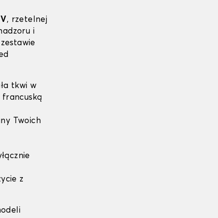
ÜV
, rzetelnej
nadzoru i
zestawie
ed
ła tkwi w
ą francuską
ny Twoich
yłącznie
ycie z
odeli