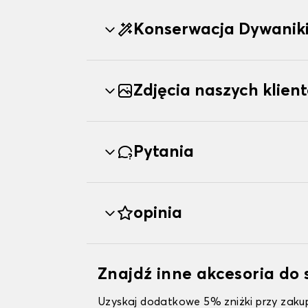
Konserwacja Dywanik
Zdjęcia naszych klien
Pytania
opinia
Znajdź inne akcesoria d
Uzyskaj dodatkowe 5% zniżki przy zakup