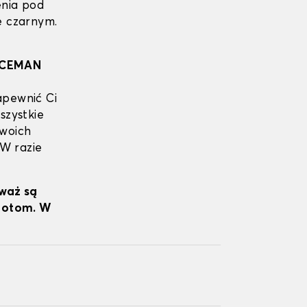
enia pod
e czarnym.
ACEMAN
apewnić Ci
szystkie
Twoich
 W razie
eważ są
wrotom. W