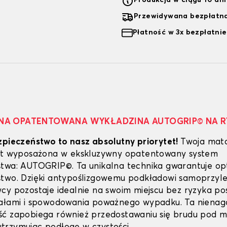
Produkcja w ciągu 10 dn
Przewidywana bezpłatna
Płatność w 3x bezpłatnie
NA OPATENTOWANA WYKŁADZINA AUTOGRIP© NA 
zpieczeństwo to nasz absolutny priorytet!
Twoja mat
est wyposażona w ekskluzywny opatentowany system
twa: AUTOGRIP©. Ta unikalna technika gwarantuje o
stwo. Dzięki antypoślizgowemu podkładowi samoprzy
cy pozostaje idealnie na swoim miejscu bez ryzyka poś
dałami i spowodowania poważnego wypadku. Ta niena
ść zapobiega również przedostawaniu się brudu pod 