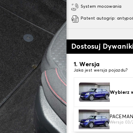
System mocowania
Patent autogrip: antypo
Dostosuj Dywani
1. Wersja
Jaka jest wersja pojazdu?
Wybierz 
2. Materiał
PACEMAN
Wersja 03/
wybierz materiał dywanik