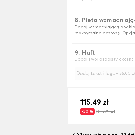
8. Pięta wzmacniaj
Dodaj wzmacniającą podkła
maksymalną ochronę. Opcja
9. Haft
Dodaj swój osobisty akcent 
Dodaj tekst i logo
+
36,00 z
115,49 zł
-30%
164,99 zł