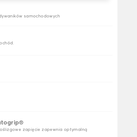
h dywaników samochodowych
ochód.
utogrip®
ślizgowe zapięcie zapewnia optymalną