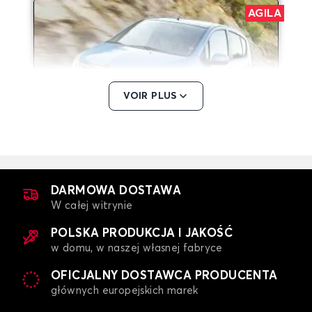
AGILA
VOIR PLUS
Dywaniki dla OPEL AGILA
AMPERA
DARMOWA DOSTAWA
W całej witrynie
POLSKA PRODUKCJA I JAKOŚĆ
w domu, w naszej własnej fabryce
OFICJALNY DOSTAWCA PRODUCENTA
głównych europejskich marek
Dywaniki dla OPEL AMPERA