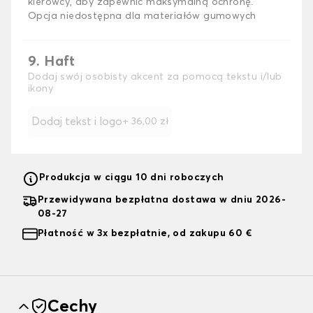
kierowcy, aby zapewnić maksymalną ochronę.
Opcja niedostępna dla materiałów gumowych
9. Haft
Dodaj swój osobisty akcent za pomocą tekstu i/lub
ikony
Dodaj tekst i logo
+
36,00 zł
Produkcja w ciągu 10 dni roboczych
Przewidywana bezpłatna dostawa w dniu 2026-
08-27
Płatność w 3x bezpłatnie, od zakupu 60 €
Cechy