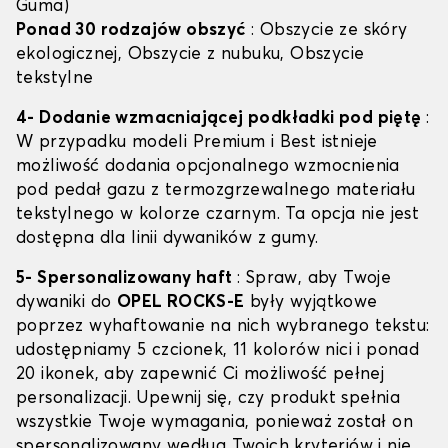
Guma)
Ponad 30 rodzajów obszyć
: Obszycie ze skóry
ekologicznej, Obszycie z nubuku, Obszycie
tekstylne
4- Dodanie wzmacniającej podkładki pod piętę
:
W przypadku modeli Premium i Best istnieje
możliwość dodania opcjonalnego wzmocnienia
pod pedał gazu z termozgrzewalnego materiału
tekstylnego w kolorze czarnym. Ta opcja nie jest
dostępna dla linii dywaników z gumy.
5- Spersonalizowany haft
: Spraw, aby Twoje
dywaniki do
OPEL ROCKS-E
były wyjątkowe
poprzez wyhaftowanie na nich wybranego tekstu:
udostępniamy 5 czcionek, 11 kolorów nici i ponad
20 ikonek, aby zapewnić Ci możliwość pełnej
personalizacji. Upewnij się, czy produkt spełnia
wszystkie Twoje wymagania, ponieważ został on
spersonalizowany według Twoich kryteriów i nie