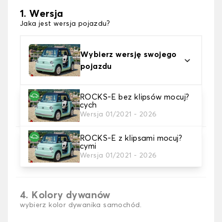
1. Wersja
Jaka jest wersja pojazdu?
Wybierz wersję swojego
pojazdu
ROCKS-E bez klipsów mocuj?
2. Materiał
cych
wybierz materiał dywanika samochodowego
Wersja 01/2021 - 2026
ROCKS-E z klipsami mocuj?
3. gra dywanowa
cymi
wybierz liczbę potrzebnych dywaników
Wersja 01/2021 - 2026
samochodowych
4. Kolory dywanów
wybierz kolor dywanika samochód.